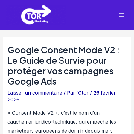
Aller
Mai
au
Men
contenu
Google Consent Mode V2 :
Le Guide de Survie pour
protéger vos campagnes
Google Ads
Laisser un commentaire
/ Par
'Ctor
/
26 février
2026
« Consent Mode V2 », c’est le nom d’un
cauchemar juridico-technique, qui empêche les
marketeurs européens de dormir depuis mars