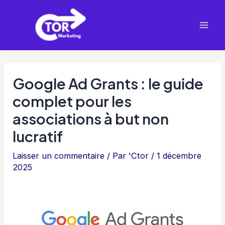
Aller
Mai
au
Men
contenu
Google Ad Grants : le guide
complet pour les
associations à but non
lucratif
Laisser un commentaire
/ Par
'Ctor
/
1 décembre
2025